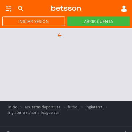
INICIAR SESIÓN
ABRIR CUENTA
CASINO EN VIVO
JACKPOTS
PÓKER
PROMOCIONES
APP
inicio
apuestas deportivas
futbol
inglaterra
inglaterra national league sur