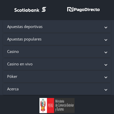
Apuestas deportivas
Apuestas populares
Casino
Casino en vivo
Póker
Acerca