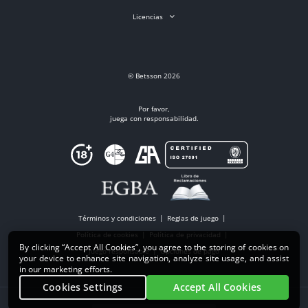
Licencias
© Betsson 2026
Por favor,
juega con responsabilidad.
Términos y condiciones
Reglas de juego
Política de cookies
Política de privacidad
By clicking “Accept All Cookies”, you agree to the storing of cookies on
Juego responsable
Opciones de pago
your device to enhance site navigation, analyze site usage, and assist
in our marketing efforts.
Cookies Settings
Accept All Cookies