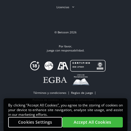
Licencias
© Betsson 2026
Por favor,
juega con responsabilidad.
Términos y condiciones
Reglas de juego
Política de cookies
Política de privacidad
By clicking “Accept All Cookies”, you agree to the storing of cookies on
Juego responsable
Opciones de pago
your device to enhance site navigation, analyze site usage, and assist
in our marketing efforts.
Cookies Settings
Accept All Cookies