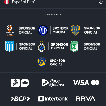
Español Perú
Sponsor Oficial