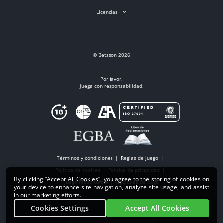
Licencias
© Betsson 2026
Por favor,
juega con responsabilidad.
Términos y condiciones
Reglas de juego
Política de cookies
Política de privacidad
By clicking “Accept All Cookies”, you agree to the storing of cookies on
Juego responsable
Opciones de pago
your device to enhance site navigation, analyze site usage, and assist
in our marketing efforts.
Cookies Settings
Accept All Cookies