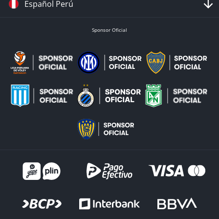
Español Perú
Sponsor Oficial