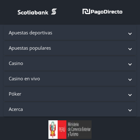
Apuestas deportivas
Apuestas populares
Casino
Casino en vivo
Póker
Acerca