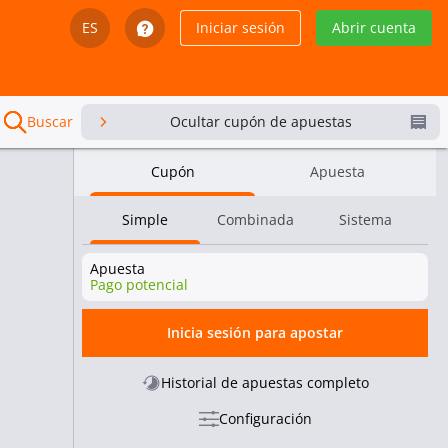
ES
Iniciar sesión
Abrir cuenta
English
Español Perú
Buscar
Ocultar cupón de apuestas
Cupón
Apuesta
Simple
Combinada
Sistema
Apuesta
Pago potencial
Inicia sesión para apostar
Historial de apuestas completo
Configuración