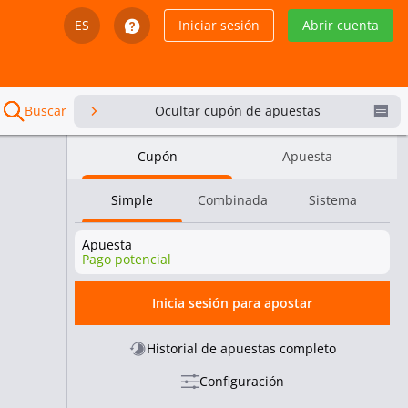
ES
Iniciar sesión
Abrir cuenta
English
Español Perú
Buscar
Ocultar cupón de apuestas
Cupón
Apuesta
Simple
Combinada
Sistema
Apuesta
Pago potencial
Inicia sesión para apostar
Historial de apuestas completo
Configuración