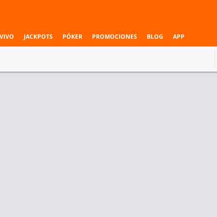
 VIVO
JACKPOTS
PÓKER
PROMOCIONES
BLOG
APP