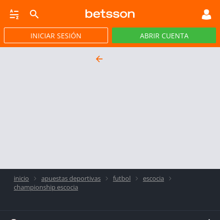
INICIAR SESIÓN
ABRIR CUENTA
CASINO EN VIVO
JACKPOTS
PÓKER
PROMOCIONES
APP
inicio
apuestas deportivas
futbol
escocia
championship escocia