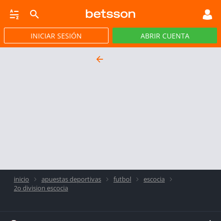
INICIAR SESIÓN
ABRIR CUENTA
CASINO EN VIVO
JACKPOTS
PÓKER
PROMOCIONES
APP
inicio
apuestas deportivas
futbol
escocia
2o division escocia