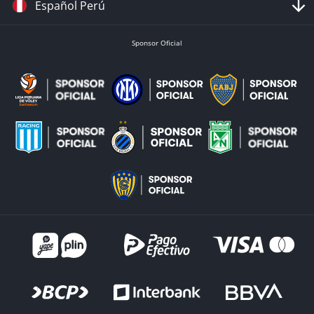
Español Perú
Sponsor Oficial