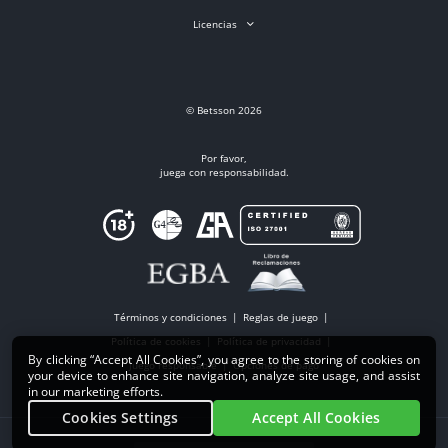
Licencias
© Betsson 2026
Por favor,
juega con responsabilidad.
Términos y condiciones
Reglas de juego
Política de cookies
Política de privacidad
By clicking “Accept All Cookies”, you agree to the storing of cookies on
Juego responsable
Opciones de pago
your device to enhance site navigation, analyze site usage, and assist
in our marketing efforts.
Cookies Settings
Accept All Cookies