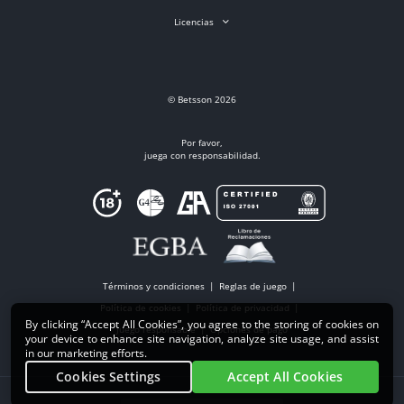
Licencias
© Betsson 2026
Por favor,
juega con responsabilidad.
Términos y condiciones
Reglas de juego
Política de cookies
Política de privacidad
By clicking “Accept All Cookies”, you agree to the storing of cookies on
Juego responsable
Opciones de pago
your device to enhance site navigation, analyze site usage, and assist
in our marketing efforts.
Cookies Settings
Accept All Cookies