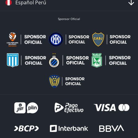
Español Perú
Sponsor Oficial