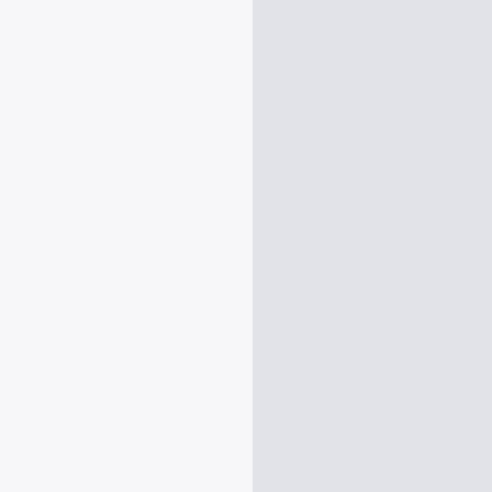
Haz clic en el icono
Síguenos en
de la 'Estrella' para
agregar a Favoritos
Sponsor Oficial