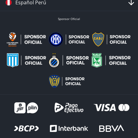
Español Perú
Sponsor Oficial