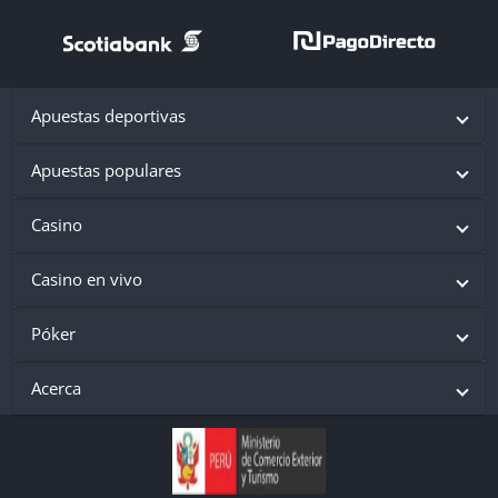
Apuestas deportivas
Apuestas populares
Casino
Casino en vivo
Póker
Acerca