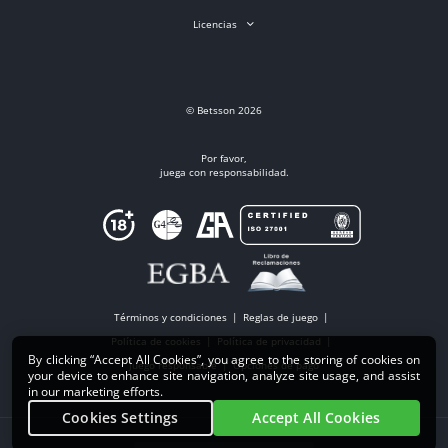
Licencias
© Betsson 2026
Por favor,
juega con responsabilidad.
Términos y condiciones
Reglas de juego
Política de cookies
Política de privacidad
By clicking “Accept All Cookies”, you agree to the storing of cookies on
Juego responsable
Opciones de pago
your device to enhance site navigation, analyze site usage, and assist
in our marketing efforts.
Cookies Settings
Accept All Cookies