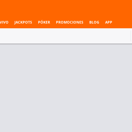
 VIVO
JACKPOTS
PÓKER
PROMOCIONES
BLOG
APP