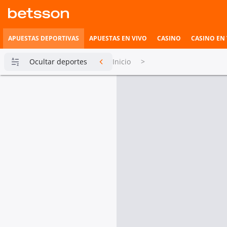
APUESTAS DEPORTIVAS
APUESTAS EN VIVO
CASINO
CASINO EN
Ocultar deportes
Inicio
>
Inicio
Reto Experto
Torneos de
apuestas
Cuotas
mejoradas
Transmisiones
en vivo
Favoritos