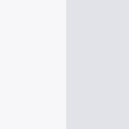
Haz clic en el icono
Síguenos en
de la 'Estrella' para
agregar a Favoritos
Sponsor Oficial