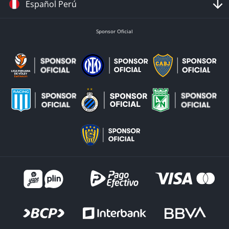
Español Perú
Sponsor Oficial