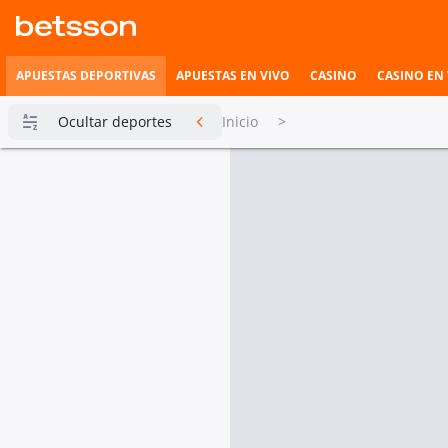
APUESTAS DEPORTIVAS
APUESTAS EN VIVO
CASINO
CASINO EN
Ocultar deportes
Inicio
>
Inicio
Reto Experto
Torneos de
apuestas
Cuotas
mejoradas
Transmisiones
en vivo
Favoritos