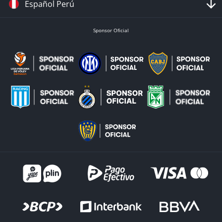
Español Perú
Sponsor Oficial