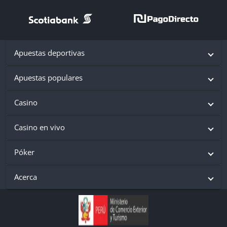
Apuestas deportivas
Apuestas populares
Casino
Casino en vivo
Póker
Acerca