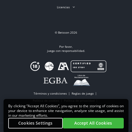
Licencias
© Betsson 2026
Por favor,
juega con responsabilidad.
Términos y condiciones
Reglas de juego
Política de cookies
Política de privacidad
By clicking “Accept All Cookies”, you agree to the storing of cookies on
Juego responsable
Opciones de pago
your device to enhance site navigation, analyze site usage, and assist
in our marketing efforts.
Cookies Settings
Accept All Cookies