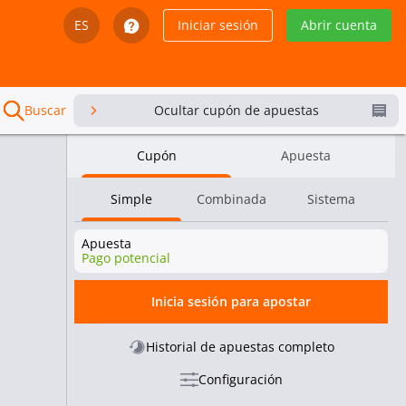
ES
Iniciar sesión
Abrir cuenta
English
Español Perú
Buscar
Ocultar cupón de apuestas
Cupón
Apuesta
Simple
Combinada
Sistema
Apuesta
Pago potencial
Inicia sesión para apostar
Historial de apuestas completo
Configuración