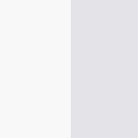
Haz clic en el icono
Síguenos en
de la 'Estrella' para
agregar a Favoritos
Sponsor Oficial