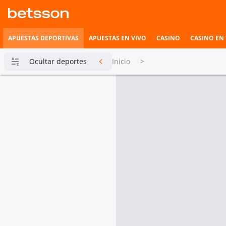
APUESTAS DEPORTIVAS
APUESTAS EN VIVO
CASINO
CASINO EN
Ocultar deportes
Inicio
>
Inicio
Reto Experto
Torneos de
apuestas
Cuotas
mejoradas
Transmisiones
en vivo
Favoritos