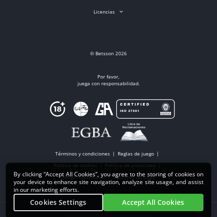
Licencias
© Betsson 2026
Por favor,
juega con responsabilidad.
Términos y condiciones
Reglas de juego
Política de cookies
Política de privacidad
By clicking “Accept All Cookies”, you agree to the storing of cookies on
Juego responsable
Opciones de pago
your device to enhance site navigation, analyze site usage, and assist
in our marketing efforts.
Cookies Settings
Accept All Cookies