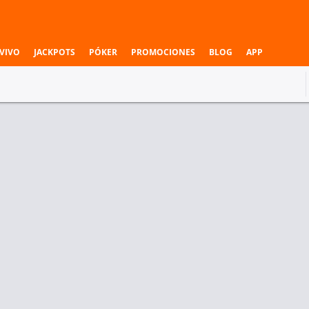
 VIVO
JACKPOTS
PÓKER
PROMOCIONES
BLOG
APP