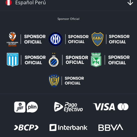
Español Perú
Sponsor Oficial