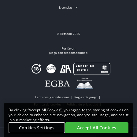
Licencias
© Betsson 2026
Por favor,
juega con responsabilidad.
Términos y condiciones
Reglas de juego
Política de cookies
Política de privacidad
By clicking “Accept All Cookies”, you agree to the storing of cookies on
Juego responsable
Opciones de pago
your device to enhance site navigation, analyze site usage, and assist
in our marketing efforts.
Cookies Settings
Accept All Cookies