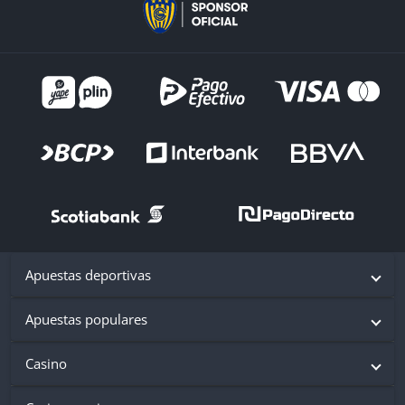
Apuestas deportivas
Apuestas populares
Casino