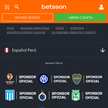
INICIAR SESIÓN
ABRIR CUENTA
CASINO EN VIVO
JACKPOTS
PÓKER
PROMOCIONES
APP
inicio
apuestas deportivas
futbol
argentina
argentina primera nacional
ca colegiales deportivo madryn
Español Perú
Sponsor Oficial