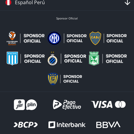
Español Perú
Sponsor Oficial