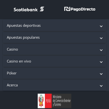
Apuestas deportivas
Apuestas populares
Casino
Casino en vivo
Póker
Acerca