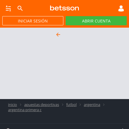
INICIAR SESIÓN
ABRIR CUENTA
CASINO EN VIVO
JACKPOTS
PÓKER
PROMOCIONES
APP
inicio
apuestas deportivas
futbol
argentina
argentina primera c