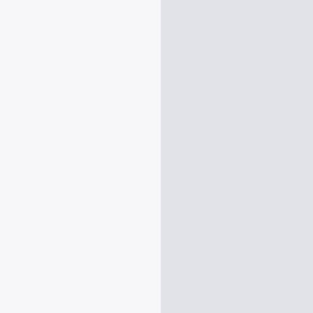
Haz clic en el icono
Síguenos en
de la 'Estrella' para
agregar a Favoritos
Sponsor Oficial