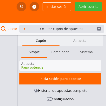
ES
Iniciar sesión
Abrir cuenta
English
Español Perú
Buscar
Ocultar cupón de apuestas
Cupón
Apuesta
Simple
Combinada
Sistema
Apuesta
Pago potencial
Inicia sesión para apostar
Historial de apuestas completo
Configuración