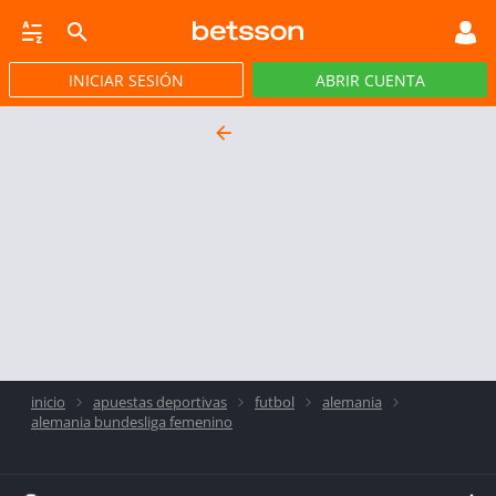
INICIAR SESIÓN
ABRIR CUENTA
CASINO EN VIVO
JACKPOTS
PÓKER
PROMOCIONES
APP
inicio
apuestas deportivas
futbol
alemania
alemania bundesliga femenino