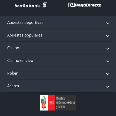
Apuestas deportivas
Apuestas populares
Casino
Casino en vivo
Póker
Acerca