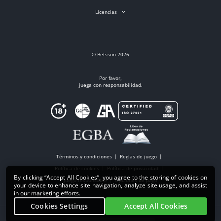
Licencias
© Betsson 2026
Por favor,
juega con responsabilidad.
Términos y condiciones
Reglas de juego
Política de cookies
Política de privacidad
By clicking “Accept All Cookies”, you agree to the storing of cookies on
Juego responsable
Opciones de pago
your device to enhance site navigation, analyze site usage, and assist
in our marketing efforts.
Cookies Settings
Accept All Cookies