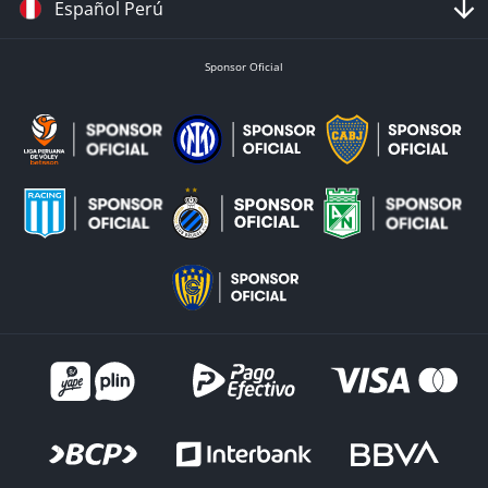
Español Perú
Sponsor Oficial