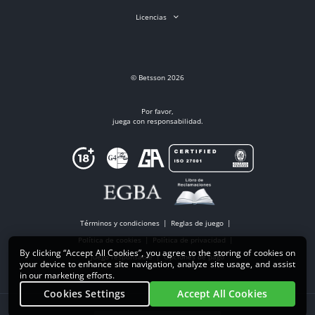
Licencias
© Betsson 2026
Por favor,
juega con responsabilidad.
Términos y condiciones
Reglas de juego
Política de cookies
Política de privacidad
By clicking “Accept All Cookies”, you agree to the storing of cookies on
Juego responsable
Opciones de pago
your device to enhance site navigation, analyze site usage, and assist
in our marketing efforts.
Cookies Settings
Accept All Cookies