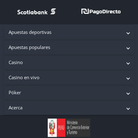
Apuestas deportivas
Apuestas populares
Casino
Casino en vivo
Póker
Acerca