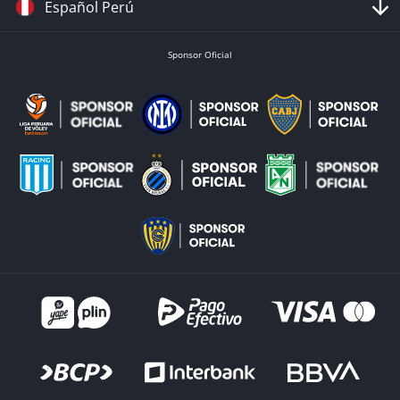
Español Perú
Sponsor Oficial