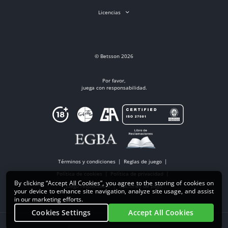
Licencias
© Betsson 2026
Por favor,
juega con responsabilidad.
Términos y condiciones
Reglas de juego
Política de cookies
Política de privacidad
By clicking “Accept All Cookies”, you agree to the storing of cookies on
Juego responsable
Opciones de pago
your device to enhance site navigation, analyze site usage, and assist
in our marketing efforts.
Cookies Settings
Accept All Cookies