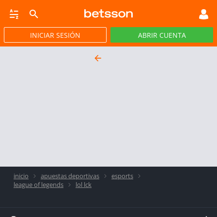
INICIAR SESIÓN
ABRIR CUENTA
CASINO EN VIVO
JACKPOTS
PÓKER
PROMOCIONES
APP
inicio
apuestas deportivas
esports
league of legends
lol lck