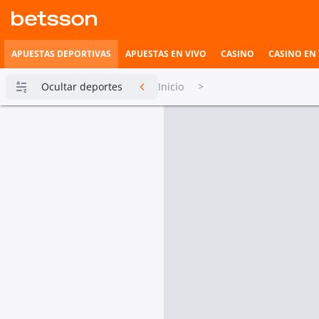
APUESTAS DEPORTIVAS
APUESTAS EN VIVO
CASINO
CASINO EN
Ocultar deportes
Inicio
>
Inicio
Reto Experto
Torneos de
apuestas
Cuotas
mejoradas
Transmisiones
en vivo
Favoritos