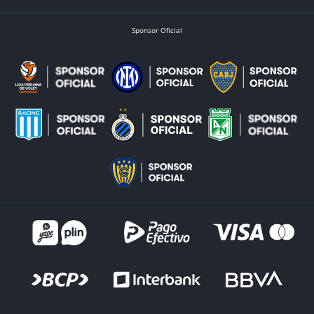
Sponsor Oficial