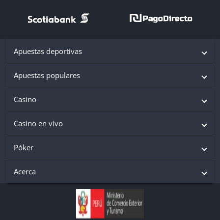
Apuestas deportivas
Apuestas populares
Casino
Casino en vivo
Póker
Acerca