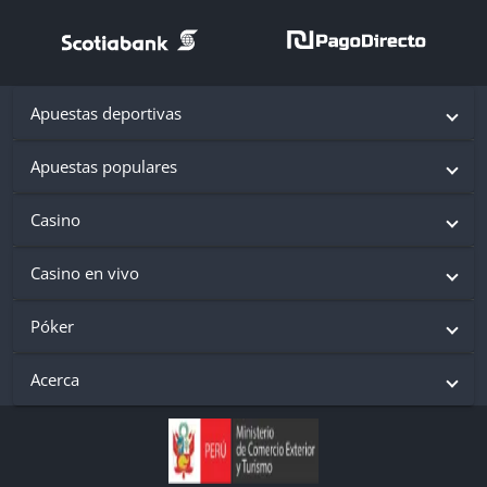
Apuestas deportivas
Apuestas populares
Casino
Casino en vivo
Póker
Acerca