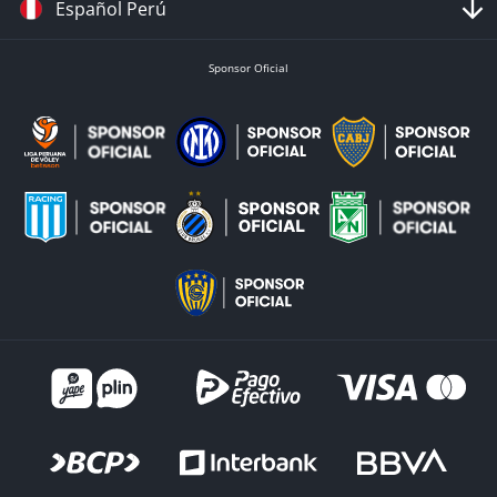
Español Perú
Sponsor Oficial