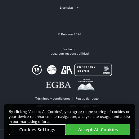
Licencias
© Betsson 2026
Por favor,
juega con responsabilidad.
Términos y condiciones
Reglas de juego
Política de cookies
Política de privacidad
By clicking “Accept All Cookies”, you agree to the storing of cookies on
Juego responsable
Opciones de pago
your device to enhance site navigation, analyze site usage, and assist
in our marketing efforts.
Cookies Settings
Accept All Cookies