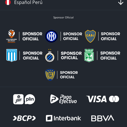
Español Perú
Sponsor Oficial