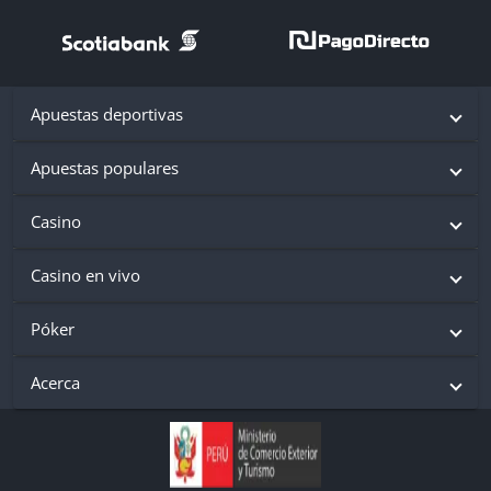
Apuestas deportivas
Apuestas populares
Casino
Casino en vivo
Póker
Acerca