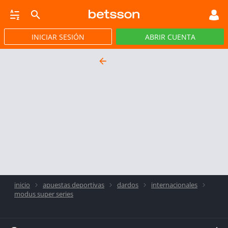
INICIAR SESIÓN
ABRIR CUENTA
CASINO EN VIVO
JACKPOTS
PÓKER
PROMOCIONES
APP
inicio
apuestas deportivas
dardos
internacionales
modus super series