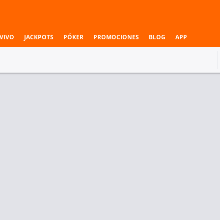
 VIVO
JACKPOTS
PÓKER
PROMOCIONES
BLOG
APP