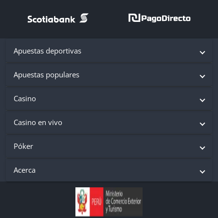
Apuestas deportivas
Apuestas populares
Casino
Casino en vivo
Póker
Acerca