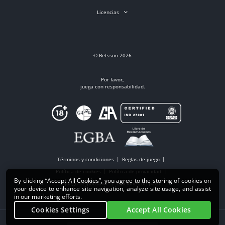
Licencias
© Betsson 2026
Por favor,
juega con responsabilidad.
Términos y condiciones
Reglas de juego
Política de cookies
Política de privacidad
By clicking “Accept All Cookies”, you agree to the storing of cookies on
Juego responsable
Opciones de pago
your device to enhance site navigation, analyze site usage, and assist
in our marketing efforts.
Cookies Settings
Accept All Cookies