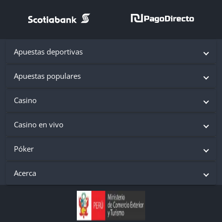
Apuestas deportivas
Apuestas populares
Casino
Casino en vivo
Póker
Acerca