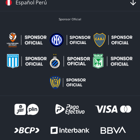
Español Perú
Sponsor Oficial