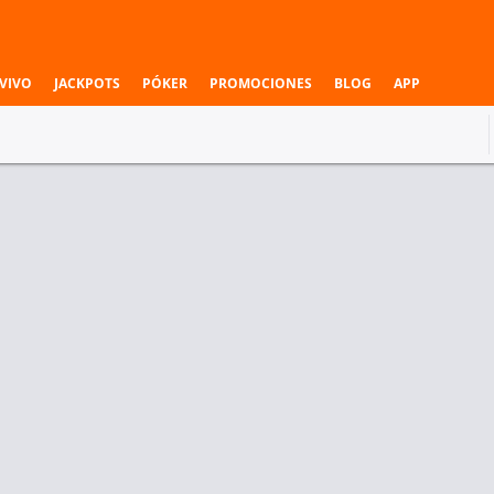
 VIVO
JACKPOTS
PÓKER
PROMOCIONES
BLOG
APP