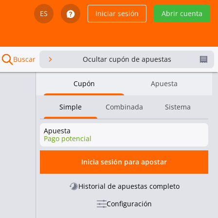
ES
Iniciar sesión
Abrir cuenta
English
Español Perú
Buscar
Ocultar cupón de apuestas
Cupón
Apuesta
Simple
Combinada
Sistema
Apuesta
Pago potencial
Inicia sesión para apostar
Historial de apuestas completo
Configuración