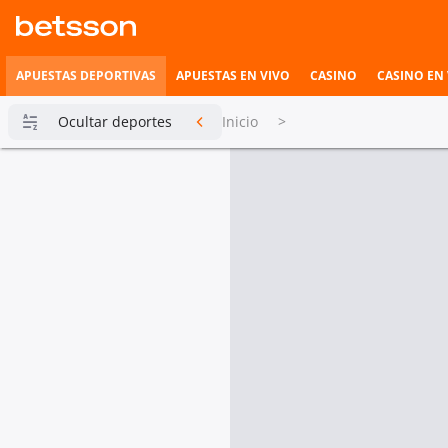
APUESTAS DEPORTIVAS
APUESTAS EN VIVO
CASINO
CASINO EN
Ocultar deportes
Inicio
>
Inicio
Reto Experto
Torneos de
apuestas
Cuotas
mejoradas
Transmisiones
en vivo
Favoritos