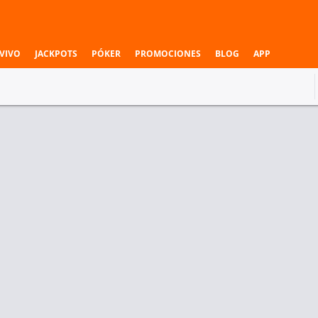
 VIVO
JACKPOTS
PÓKER
PROMOCIONES
BLOG
APP