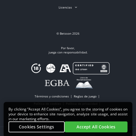
Licencias
© Betsson 2026
Por favor,
juega con responsabilidad.
Términos y condiciones
Reglas de juego
Política de cookies
Política de privacidad
By clicking “Accept All Cookies”, you agree to the storing of cookies on
Juego responsable
Opciones de pago
your device to enhance site navigation, analyze site usage, and assist
in our marketing efforts.
Cookies Settings
Accept All Cookies