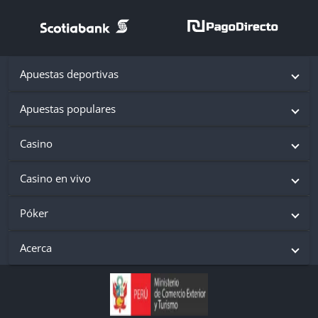
Apuestas deportivas
Apuestas populares
Casino
Casino en vivo
Póker
Acerca