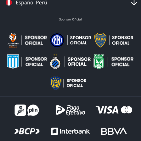
Español Perú
Sponsor Oficial